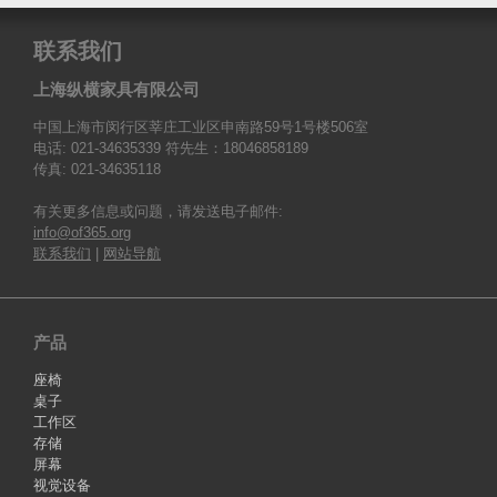
联系我们
上海纵横家具有限公司
中国上海市闵行区莘庄工业区申南路59号1号楼506室
电话: 021-34635339 符先生：18046858189
传真: 021-34635118
有关更多信息或问题，请发送电子邮件:
info@of365.org
联系我们
|
网站导航
产品
座椅
桌子
工作区
存储
屏幕
视觉设备